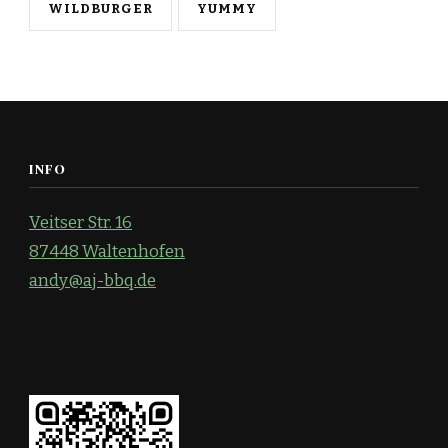
WILDBURGER
YUMMY
INFO
Veitser Str. 16
87448 Waltenhofen
andy@aj-bbq.de