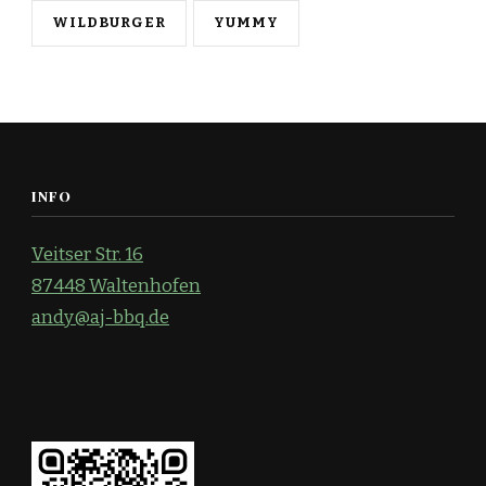
WILDBURGER
YUMMY
INFO
Veitser Str. 16
87448 Waltenhofen
andy@aj-bbq.de