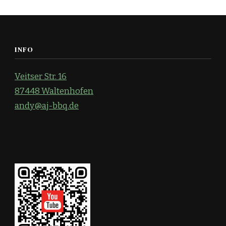
INFO
Veitser Str. 16
87448 Waltenhofen
andy@aj-bbq.de