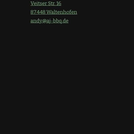
Veitser Str. 16
87448 Waltenhofen
andy@aj-bbq.de