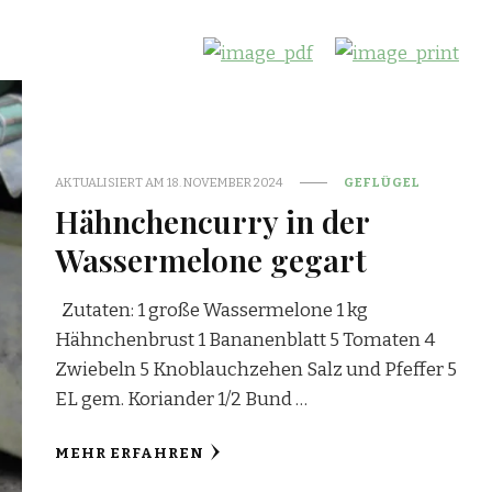
AKTUALISIERT AM
18. NOVEMBER 2024
GEFLÜGEL
Hähnchencurry in der
Wassermelone gegart
Zutaten: 1 große Wassermelone 1 kg
Hähnchenbrust 1 Bananenblatt 5 Tomaten 4
Zwiebeln 5 Knoblauchzehen Salz und Pfeffer 5
EL gem. Koriander 1/2 Bund …
MEHR ERFAHREN