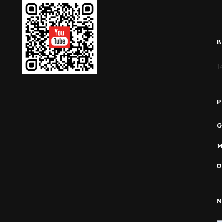
B
1
P
G
M
U
N