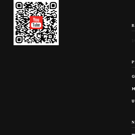
B
1
P
G
M
U
N