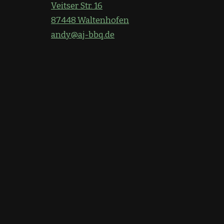
Veitser Str. 16
87448 Waltenhofen
andy@aj-bbq.de