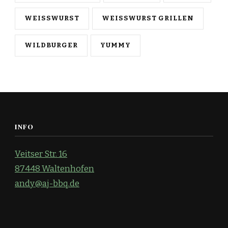
WEISSWURST
WEISSWURST GRILLEN
WILDBURGER
YUMMY
INFO
Veitser Str. 16
87448 Waltenhofen
andy@aj-bbq.de