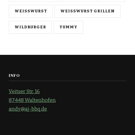
WEISSWURST
WEISSWURST GRILLEN
WILDBURGER
YUMMY
INFO
Veitser Str. 16
87448 Waltenhofen
andy@aj-bbq.de