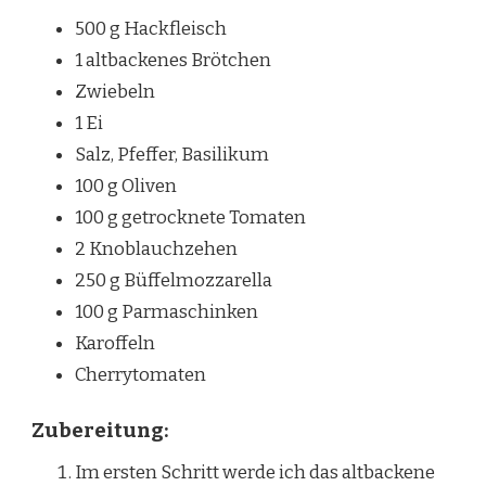
500 g Hackfleisch
1 altbackenes Brötchen
Zwiebeln
1 Ei
Salz, Pfeffer, Basilikum
100 g Oliven
100 g getrocknete Tomaten
2 Knoblauchzehen
250 g Büffelmozzarella
100 g Parmaschinken
Karoffeln
Cherrytomaten
Zubereitung:
Im ersten Schritt werde ich das altbackene