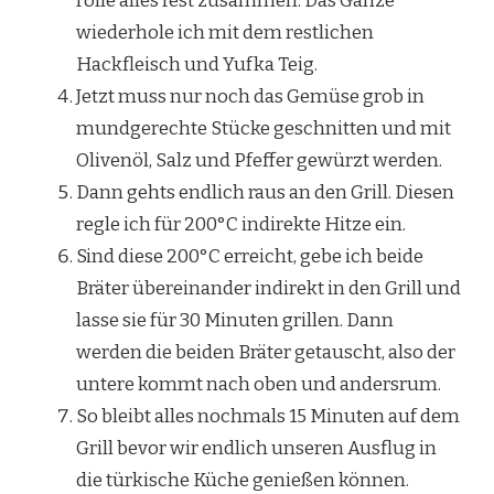
rolle alles fest zusammen. Das Ganze
wiederhole ich mit dem restlichen
Hackfleisch und Yufka Teig.
Jetzt muss nur noch das Gemüse grob in
mundgerechte Stücke geschnitten und mit
Olivenöl, Salz und Pfeffer gewürzt werden.
Dann gehts endlich raus an den Grill. Diesen
regle ich für 200°C indirekte Hitze ein.
Sind diese 200°C erreicht, gebe ich beide
Bräter übereinander indirekt in den Grill und
lasse sie für 30 Minuten grillen. Dann
werden die beiden Bräter getauscht, also der
untere kommt nach oben und andersrum.
So bleibt alles nochmals 15 Minuten auf dem
Grill bevor wir endlich unseren Ausflug in
die türkische Küche genießen können.