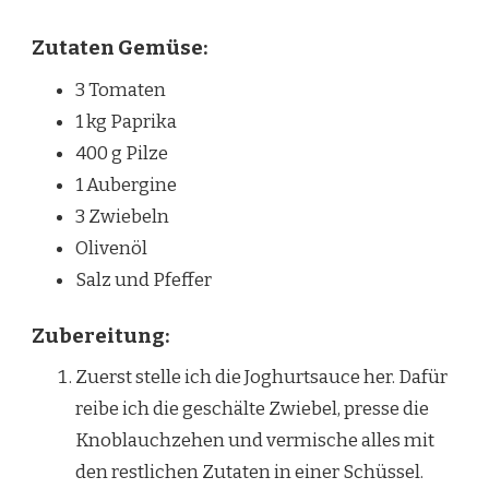
Zutaten Gemüse:
3 Tomaten
1 kg Paprika
400 g Pilze
1 Aubergine
3 Zwiebeln
Olivenöl
Salz und Pfeffer
Zubereitung:
Zuerst stelle ich die Joghurtsauce her. Dafür
reibe ich die geschälte Zwiebel, presse die
Knoblauchzehen und vermische alles mit
den restlichen Zutaten in einer Schüssel.