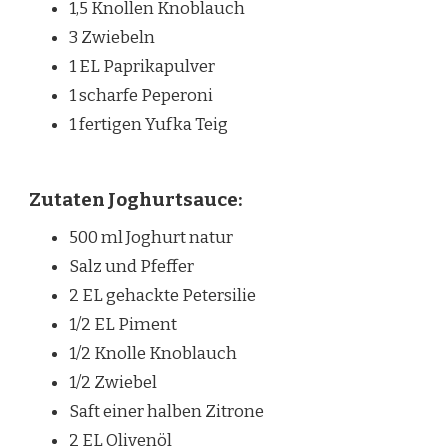
1,5 Knollen Knoblauch
3 Zwiebeln
1 EL Paprikapulver
1 scharfe Peperoni
1 fertigen Yufka Teig
Zutaten Joghurtsauce:
500 ml Joghurt natur
Salz und Pfeffer
2 EL gehackte Petersilie
1/2 EL Piment
1/2 Knolle Knoblauch
1/2 Zwiebel
Saft einer halben Zitrone
2 EL Olivenöl