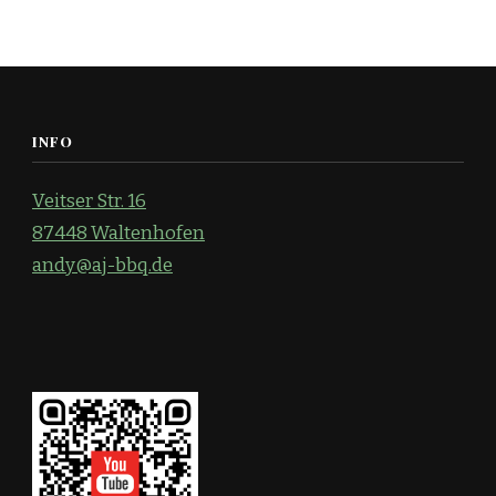
INFO
Veitser Str. 16
87448 Waltenhofen
andy@aj-bbq.de